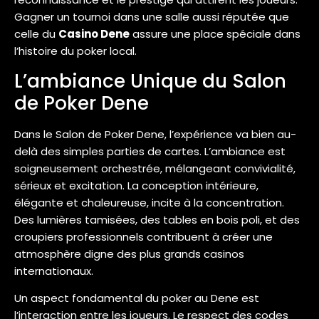
Gagner un tournoi dans une salle aussi réputée que
celle du
Casino Dene
assure une place spéciale dans
l’histoire du poker local.
L’ambiance Unique du Salon
de Poker Dene
Dans le Salon de Poker Dene, l’expérience va bien au-
delà des simples parties de cartes. L’ambiance est
soigneusement orchestrée, mélangeant convivialité,
sérieux et excitation. La conception intérieure,
élégante et chaleureuse, incite à la concentration.
Des lumières tamisées, des tables en bois poli, et des
croupiers professionnels contribuent à créer une
atmosphère digne des plus grands casinos
internationaux.
Un aspect fondamental du poker au Dene est
l’interaction entre les joueurs. Le respect des codes