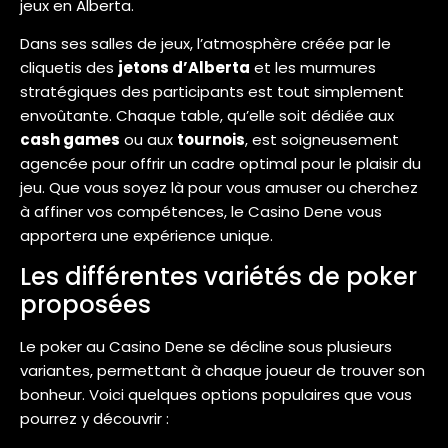
jeux en Alberta.
Dans ses salles de jeux, l’atmosphère créée par le
cliquetis des
jetons d’Alberta
et les murmures
stratégiques des participants est tout simplement
envoûtante. Chaque table, qu’elle soit dédiée aux
cash games
ou aux
tournois
, est soigneusement
agencée pour offrir un cadre optimal pour le plaisir du
jeu. Que vous soyez là pour vous amuser ou cherchez
à affiner vos compétences, le Casino Dene vous
apportera une expérience unique.
Les différentes variétés de poker
proposées
Le poker au Casino Dene se décline sous plusieurs
variantes, permettant à chaque joueur de trouver son
bonheur. Voici quelques options populaires que vous
pourrez y découvrir :