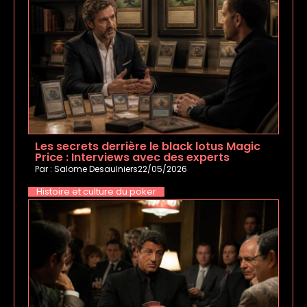
Les secrets derrière le black lotus Magic
Price : Interviews avec des experts
Par : Salome Desaulniers
22/05/2026
Histoire et culture du poker