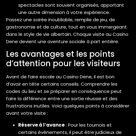
spectacles sont souvent organisés, apportant
une autre dimension à votre expérience.
Passez une soirée inoubliable, remplie de jeu, de
gastronomie et de culture, tout en vous immergeant
dans le style de vie albertain. Chaque visite au Casino
Dene devient une aventure sociale à part entière.
Les avantages et les points
d’attention pour les visiteurs
Avant de faire escale au Casino Dene, il est bon
d’avoir en tête certains conseils. Comprendre les
codes du lieu et se préparer en conséquence peut
faire la différence entre une sortie réussie et des
frustrations inutiles. Voici quelques points à considérer
avant votre visite :
Réserve à l’avance
: Pour les tournois et
certains événements, il peut être judicieux de