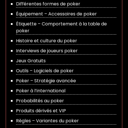
Différentes formes de poker
Équipement – Accessoires de poker
Étiquette – Comportement à la table de
poker
Histoire et culture du poker
Interviews de joueurs poker
Jeux Gratuits
Outils – Logiciels de poker
Poker – Stratégie avancée
Poker à l’international
Probabilités au poker
Produits dérivés et VIP
Règles – Variantes du poker