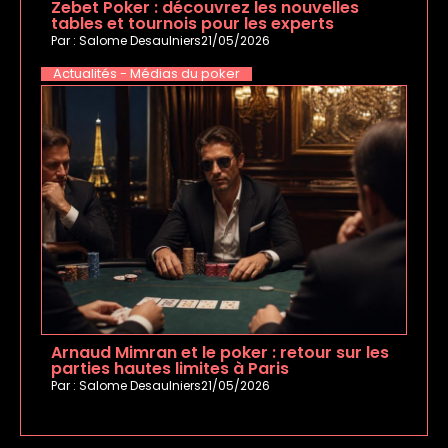
Zebet Poker : découvrez les nouvelles
tables et tournois pour les experts
Par : Salome Desaulniers
21/05/2026
Actualités - Médias du poker
Arnaud Mimran et le poker : retour sur les
parties hautes limites à Paris
Par : Salome Desaulniers
21/05/2026