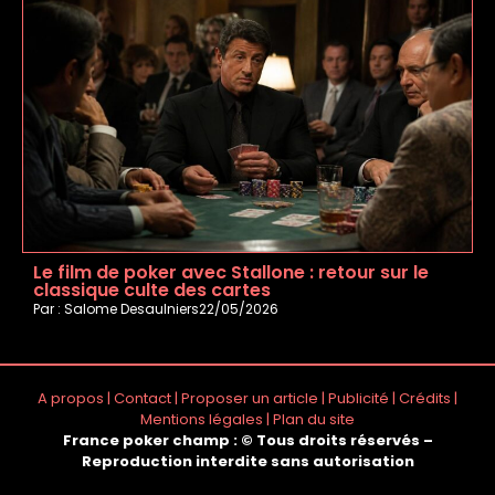
Le film de poker avec Stallone : retour sur le
classique culte des cartes
Par : Salome Desaulniers
22/05/2026
A propos | Contact | Proposer un article | Publicité | Crédits |
Mentions légales |
Plan du site
France poker champ : © Tous droits réservés –
Reproduction interdite sans autorisation