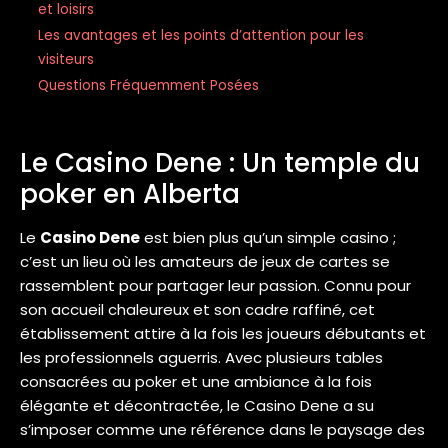
et loisirs
Les avantages et les points d’attention pour les
visiteurs
Questions Fréquemment Posées
Le Casino Dene : Un temple du
poker en Alberta
Le
Casino Dene
est bien plus qu’un simple casino ;
c’est un lieu où les amateurs de jeux de cartes se
rassemblent pour partager leur passion. Connu pour
son accueil chaleureux et son cadre raffiné, cet
établissement attire à la fois les joueurs débutants et
les professionnels aguerris. Avec plusieurs tables
consacrées au poker et une ambiance à la fois
élégante et décontractée, le Casino Dene a su
s’imposer comme une référence dans le paysage des