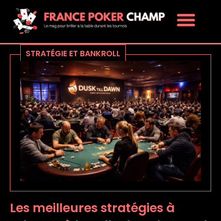
TOUS LES ARTICLE
PROPOSEZ UN ARTICLE
STRATÉGIE ET BANKROLL
Les meilleures stratégies à