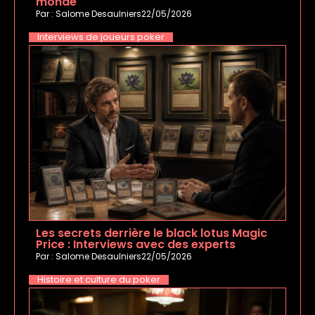
monde
Par : Salome Desaulniers
22/05/2026
Interviews de joueurs poker
Les secrets derrière le black lotus Magic
Price : Interviews avec des experts
Par : Salome Desaulniers
22/05/2026
Histoire et culture du poker