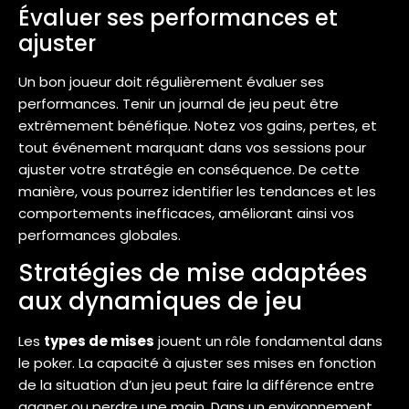
Évaluer ses performances et
ajuster
Un bon joueur doit régulièrement évaluer ses
performances. Tenir un journal de jeu peut être
extrêmement bénéfique. Notez vos gains, pertes, et
tout événement marquant dans vos sessions pour
ajuster votre stratégie en conséquence. De cette
manière, vous pourrez identifier les tendances et les
comportements inefficaces, améliorant ainsi vos
performances globales.
Stratégies de mise adaptées
aux dynamiques de jeu
Les
types de mises
jouent un rôle fondamental dans
le poker. La capacité à ajuster ses mises en fonction
de la situation d’un jeu peut faire la différence entre
gagner ou perdre une main. Dans un environnement