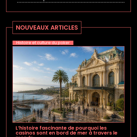
NOUVEAUX ARTICLES
Histoire et culture du poker
L’histoire fascinante de pourquoi les
casinos sont en bord de mer à travers le