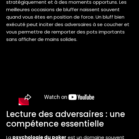
stratégiquement et à des moments opportuns. Les
meilleures occasions de bluffer naissent souvent
quand vous êtes en position de force. Un bluff bien
exécuté peut inciter des adversaires à se coucher et
vous permettre de remporter des pots importants
sans afficher de mains solides.
Lecture des adversaires : une
compétence essentielle
La
psychologie du poker
est un domaine souvent