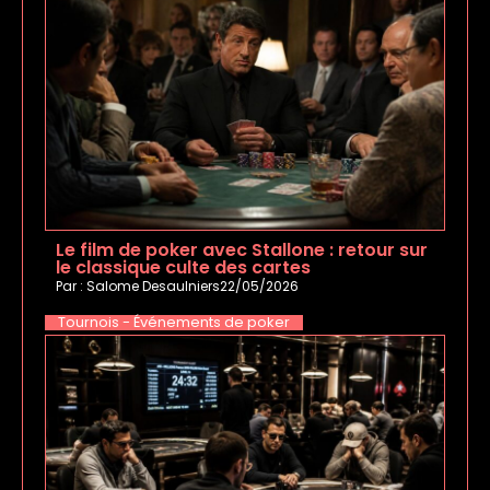
Le film de poker avec Stallone : retour sur
le classique culte des cartes
Par : Salome Desaulniers
22/05/2026
Tournois - Événements de poker